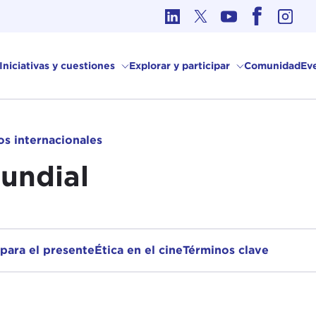
Ética en los Asuntos Internacionales
Iniciativas y cuestiones
Explorar y participar
Comunidad
Ev
os internacionales
undial
 para el presente
Ética en el cine
Términos clave