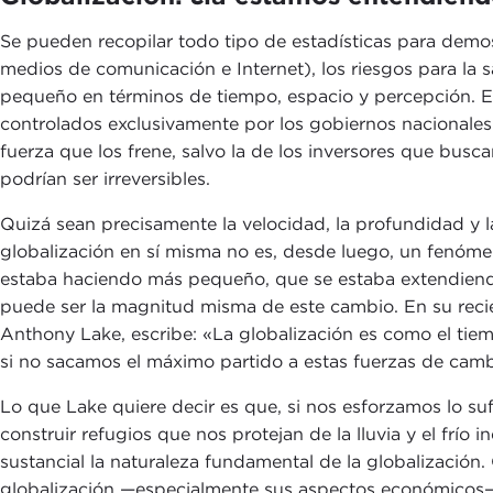
Se pueden recopilar todo tipo de estadísticas para demo
medios de comunicación e Internet), los riesgos para la 
pequeño en términos de tiempo, espacio y percepción. Es
controlados exclusivamente por los gobiernos nacionales
fuerza que los frene, salvo la de los inversores que bus
podrían ser irreversibles.
Quizá sean precisamente la velocidad, la profundidad y la
globalización en sí misma no es, desde luego, un fenóm
estaba haciendo más pequeño, que se estaba extendiendo 
puede ser la magnitud misma de este cambio. En su recient
Anthony Lake, escribe: «La globalización es como el ti
si no sacamos el máximo partido a estas fuerzas de camb
Lo que Lake quiere decir es que, si nos esforzamos lo suf
construir refugios que nos protejan de la lluvia y el fr
sustancial la naturaleza fundamental de la globalización
globalización —especialmente sus aspectos económicos— s