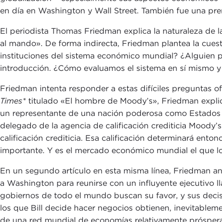
en día en Washington y Wall Street. También fue una prem
El periodista Thomas Friedman explica la naturaleza de 
al mando». De forma indirecta, Friedman plantea la cuest
instituciones del sistema económico mundial? ¿Alguien p
introducción. ¿Cómo evaluamos el sistema en sí mismo y
Friedman intenta responder a estas difíciles preguntas
Times*
titulado «El hombre de Moody’s», Friedman explica
un representante de una nación poderosa como Estados U
delegado de la agencia de calificación crediticia Moody’s
calificación crediticia. Esa calificación determinará ento
importante. Y es el mercado económico mundial el que lo
En un segundo artículo en esta misma línea, Friedman ana
a Washington para reunirse con un influyente ejecutivo llam
gobiernos de todo el mundo buscan su favor, y sus decisi
los que Bill decide hacer negocios obtienen, inevitableme
de una red mundial de economías relativamente prósperas.