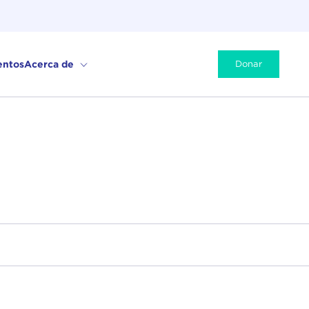
entos
Acerca de
Donar