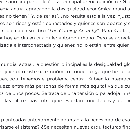
cesario ocuparse de él. La principal preocupación de Gil
tema actual agravando la desigualdad económica mundial
s no tienen? Y, de ser así, ¿no resulta esto a la vez injus
s son ricos y están conectados y quienes son pobres y qu
problema en su libro
*The Coming Anarchy
*. Para Kaplan
oy en día en cualquier entorno urbano. Pero se aprecia 
ada e interconectada y quienes no lo están; entre quienes
 mundial actual, la cuestión principal es la desigualdad 
alquier otro sistema económico conocido, ya que tiende a
pues, aquí tenemos el problema central. Si bien la integ
iqueza entre más personas de forma más equitativa que c
 de unos pocos. Se trata de una tensión o paradoja inher
o las diferencias entre quienes están conectados y quien
nes planteadas anteriormente apuntan a la necesidad de ev
sarse el sistema? ¿Se necesitan nuevas arquitecturas fin