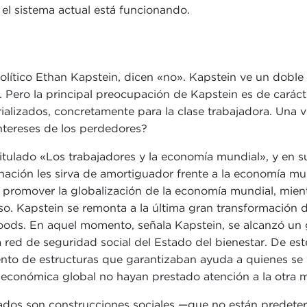
el sistema actual está funcionando.
lítico Ethan Kapstein, dicen «no». Kapstein ve un doble 
Pero la principal preocupación de Kapstein es de carácte
strializados, concretamente para la clase trabajadora. Un
intereses de los perdedores?
titulado «Los trabajadores y la economía mundial», y en s
ación les sirva de amortiguador frente a la economía mun
n promover la globalización de la economía mundial, mien
o. Kapstein se remonta a la última gran transformación d
ods. En aquel momento, señala Kapstein, se alcanzó un g
a la red de seguridad social del Estado del bienestar. De
nto de estructuras que garantizaban ayuda a quienes se 
ón económica global no hayan prestado atención a la otra
os son construcciones sociales —que no están predetermi