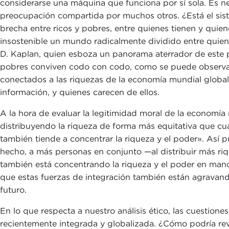
considerarse una máquina que funciona por sí sola. Es ne
preocupación compartida por muchos otros. ¿Está el sis
brecha entre ricos y pobres, entre quienes tienen y quiene
insostenible un mundo radicalmente dividido entre quiene
D. Kaplan, quien esboza un panorama aterrador de este 
pobres conviven codo con codo, como se puede observar h
conectados a las riquezas de la economía mundial globaliz
información, y quienes carecen de ellos.
A la hora de evaluar la legitimidad moral de la economía
distribuyendo la riqueza de forma más equitativa que cu
también tiende a concentrar la riqueza y el poder». Así 
hecho, a más personas en conjunto —al distribuir más r
también está concentrando la riqueza y el poder en manos
que estas fuerzas de integración también están agravand
futuro.
En lo que respecta a nuestro análisis ético, las cuestio
recientemente integrada y globalizada. ¿Cómo podría revi