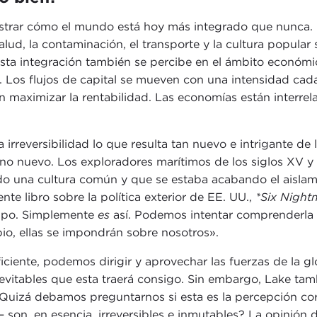
strar cómo el mundo está hoy más integrado que nunca. L
salud, la contaminación, el transporte y la cultura popu
ta integración también se percibe en el ámbito económic
. Los flujos de capital se mueven con una intensidad ca
can maximizar la rentabilidad. Las economías están interr
 irreversibilidad lo que resulta tan nuevo e intrigante d
eno nuevo. Los exploradores marítimos de los siglos XV 
una cultura común y que se estaba acabando el aislamien
e libro sobre la política exterior de EE. UU.,
*Six Night
empo. Simplemente
es
así. Podemos intentar comprenderla 
io, ellas se impondrán sobre nosotros».
iciente, podemos dirigir y aprovechar las fuerzas de la gl
ío inevitables que esta traerá consigo. Sin embargo, Lake
. Quizá debamos preguntarnos si esta es la percepción co
on, en esencia, irreversibles e inmutables? La opinión 