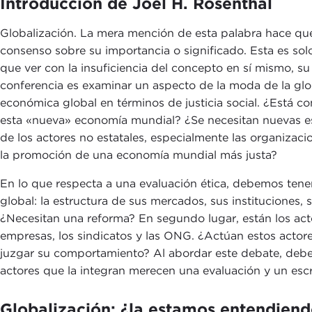
Introducción de Joel H. Rosenthal
Globalización. La mera mención de esta palabra hace qu
consenso sobre su importancia o significado. Esta es solo
que ver con la insuficiencia del concepto en sí mismo, s
conferencia es examinar un aspecto de la moda de la glob
económica global en términos de justicia social. ¿Está c
esta «nueva» economía mundial? ¿Se necesitan nuevas estru
de los actores no estatales, especialmente las organiza
la promoción de una economía mundial más justa?
En lo que respecta a una evaluación ética, debemos tener 
global: la estructura de sus mercados, sus instituciones
¿Necesitan una reforma? En segundo lugar, están los acto
empresas, los sindicatos y las ONG. ¿Actúan estos actor
juzgar su comportamiento? Al abordar este debate, debe
actores que la integran merecen una evaluación y un escr
Globalización: ¿la estamos entendiend