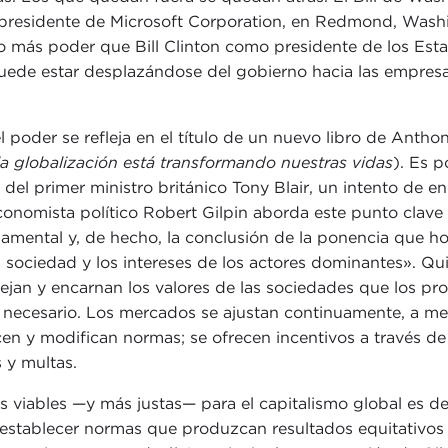
s, presidente de Microsoft Corporation, en Redmond, Washi
o más poder que Bill Clinton como presidente de los Esta
ede estar desplazándose del gobierno hacia las empresas
 poder se refleja en el título de un nuevo libro de Anth
la globalización está transformando nuestras vidas
). Es 
el primer ministro británico Tony Blair, un intento de enc
 economista político Robert Gilpin aborda este punto clave
damental y, de hecho, la conclusión de la ponencia que h
 sociedad y los intereses de los actores dominantes». Quiz
ejan y encarnan los valores de las sociedades que los p
ea necesario. Los mercados se ajustan continuamente, a 
n y modifican normas; se ofrecen incentivos a través de
 y multas.
 viables —y más justas— para el capitalismo global es de 
establecer normas que produzcan resultados equitativos y