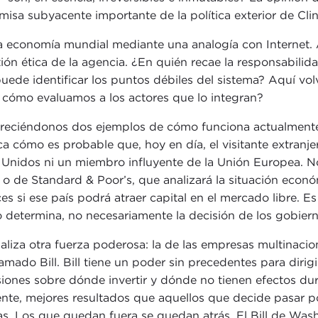
isa subyacente importante de la política exterior de Clin
la economía mundial mediante una analogía con Internet.
ión ética de la agencia. ¿En quién recae la responsabilid
uede identificar los puntos débiles del sistema? Aquí vo
 cómo evaluamos a los actores que lo integran?
 ofreciéndonos dos ejemplos de cómo funciona actualment
 cómo es probable que, hoy en día, el visitante extranje
nidos ni un miembro influyente de la Unión Europea. No,
 o de Standard & Poor’s, que analizará la situación económ
nces si ese país podrá atraer capital en el mercado libre. 
 determina, no necesariamente la decisión de los gobiern
liza otra fuerza poderosa: la de las empresas multinacio
ado Bill. Bill tiene un poder sin precedentes para dirigir 
ones sobre dónde invertir y dónde no tienen efectos dura
nte, mejores resultados que aquellos que decide pasar por
 Los que quedan fuera se quedan atrás. El Bill de Washin