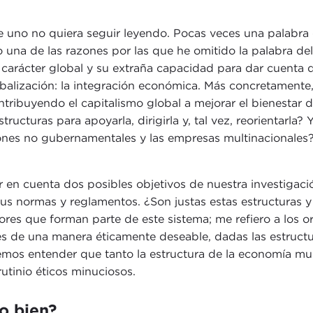
e uno no quiera seguir leyendo. Pocas veces una palabra
 una de las razones por las que he omitido la palabra del
u carácter global y su extraña capacidad para dar cuenta
alización: la integración económica. Más concretamente, 
ontribuyendo el capitalismo global a mejorar el bienestar
cturas para apoyarla, dirigirla y, tal vez, reorientarla?
ciones no gubernamentales y las empresas multinacionale
en cuenta dos posibles objetivos de nuestra investigación
, sus normas y reglamentos. ¿Son justas estas estructura
res que forman parte de este sistema; me refiero a los or
es de una manera éticamente deseable, dadas las estruct
mos entender que tanto la estructura de la economía mu
utinio éticos minuciosos.
o bien?