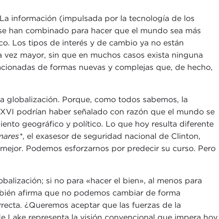
a información (impulsada por la tecnología de los
lar se han combinado para hacer que el mundo sea más
o. Los tipos de interés y de cambio ya no están
da vez mayor, sin que en muchos casos exista ninguna
elacionadas de formas nuevas y complejas que, de hecho,
e la globalización. Porque, como todos sabemos, la
y XVI podrían haber señalado con razón que el mundo se
to geográfico y político. Lo que hoy resulta diferente
mares*
, el exasesor de seguridad nacional de Clinton,
mejor. Podemos esforzarnos por predecir su curso. Pero
obalización; si no para «hacer el bien», al menos para
 también afirma que no podemos cambiar de forma
rrecta. ¿Queremos aceptar que las fuerzas de la
de Lake representa la visión convencional que impera hoy