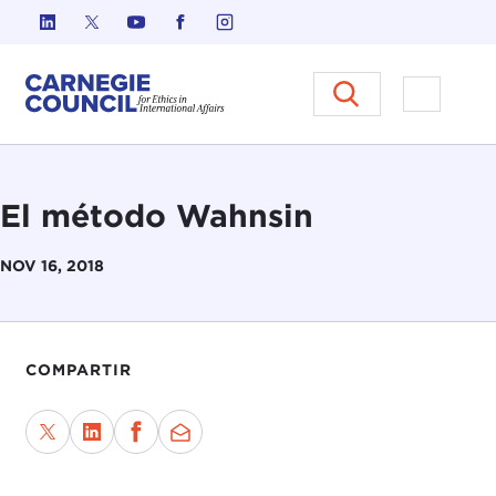
Ir al contenido
Carnegie Council sobre Ética e
Abrir el
El método Wahnsin
NOV 16, 2018
COMPARTIR