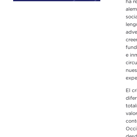
ha r
alem
soci
leng
adve
cree
fund
e in
circ
nues
expe
El c
dife
tota
valo
cont
Occi
desd