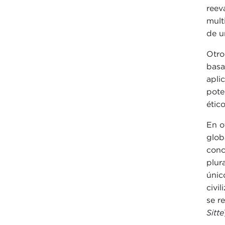
reev
mult
de u
Otro
basa
apli
pote
étic
En o
glob
conc
plur
únic
civi
se r
Sitte