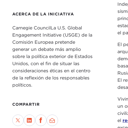
Inde
sísm
ACERCA DE LA INICIATIVA
prin
esta
Carnegie CouncilLa U.S. Global
el p
Engagement Initiative (USGE) de la
Comisión Europea pretende
El p
generar un debate más amplio
arqu
sobre la política exterior de Estados
demo
Unidos, con el fin de situar las
basa
consideraciones éticas en el centro
Rusi
de la reflexión de los responsables
El r
políticos.
desa
Vivi
COMPARTIR
un o
civi
el
re
exce