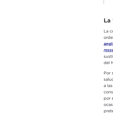
La 
La c
orde
angl
ress
sust
del 
Por 
salu
a la
cons
por 
ocas
pret