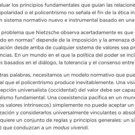
aluar los principios fundamentales que guían las relaciones
ipolaridad o el policentrismo no señala el fin de la ética i
n sistema normativo nuevo e instrumental basado en una ét
 problema que Nietzsche observa acertadamente es que u
do en normas" depende de la imposición y la amenaza de 
cación desde arriba de cualquier sistema de valores sea p
ncias. En un mundo en el que la política del poder se incl
os basados en el diálogo, la tolerancia y el consenso entr
tras palabras, necesitamos un modelo normativo que pueda 
al que el policentrismo produce inevitablemente. Una visi
epción universalista (occidental) del valor debe ser capaz 
alismo fundamental. Una coexistencia pacífica en un mund
os valores intrínsecos) simplemente no puede aceptar un 
lización y considerarlos universalmente vinculantes o abso
equiere un conjunto de reglas y principios generales: un
) que conduzcan a un
modus vivendi.