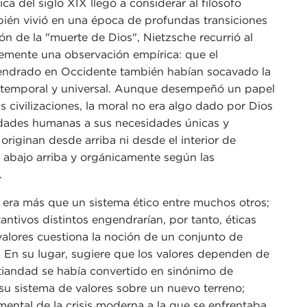
a del siglo XIX llegó a considerar al filósofo
bién vivió en una época de profundas transiciones
 de la "muerte de Dios", Nietzsche recurrió al
lemente una observación empírica: que el
endrado en Occidente también habían socavado la
 atemporal y universal. Aunque desempeñó un papel
 civilizaciones, la moral no era algo dado por Dios
idades humanas a sus necesidades únicas y
 originan desde arriba ni desde el interior de
 abajo arriba y orgánicamente según las
.
 era más que un sistema ético entre muchos otros;
antivos distintos engendrarían, por tanto, éticas
valores cuestiona la noción de un conjunto de
. En su lugar, sugiere que los valores dependen de
ristiandad se había convertido en sinónimo de
r su sistema de valores sobre un nuevo terreno;
mental de la crisis moderna a la que se enfrentaba