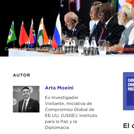
Cumbre de los BRICS de 2023 en Sudáfrica. CRÉDITO:
Gobiern
AUTOR
Arta Moeini
Arta Moeini
Ex Investigador
Visitante, Iniciativa de
Compromiso Global de
EE.UU. (USGE); Instituto
para la Paz y la
El 
Diplomacia