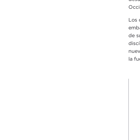
Occi
Los 
emba
de s
disc
nuev
la f