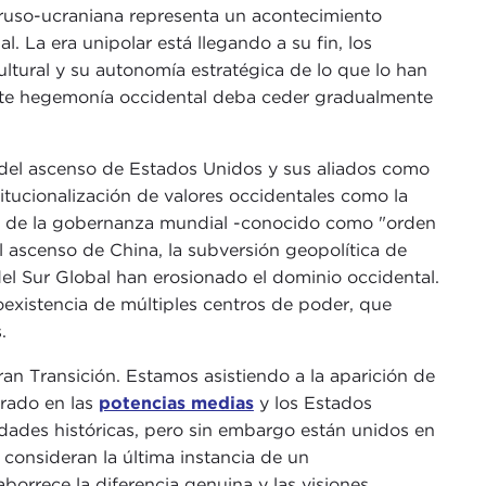
ruso-ucraniana representa un acontecimiento
 La era unipolar está llegando a su fin, los
ltural y su autonomía estratégica de lo que lo han
ante hegemonía occidental deba ceder gradualmente
 del ascenso de Estados Unidos y sus aliados como
itucionalización de valores occidentales como la
l de la gobernanza mundial -conocido como "orden
l ascenso de China, la subversión geopolítica de
del Sur Global han erosionado el dominio occidental.
oexistencia de múltiples centros de poder, que
.
n Transición. Estamos asistiendo a la aparición de
trado en las
potencias medias
y los Estados
idades históricas, pero sin embargo están unidos en
 consideran la última instancia de un
borrece la diferencia genuina y las visiones