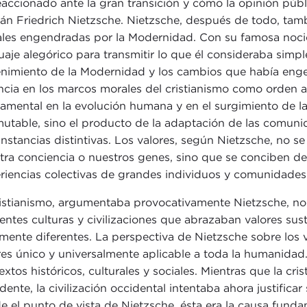
eaccionado ante la gran transición y cómo la opinión públic
án Friedrich Nietzsche. Nietzsche, después de todo, tam
ales engendradas por la Modernidad. Con su famosa noción
uaje alegórico para transmitir lo que él consideraba simp
nimiento de la Modernidad y los cambios que había eng
ncia en los marcos morales del cristianismo como orden
amental en la evolución humana y en el surgimiento de las
mutable, sino el producto de la adaptación de las comun
unstancias distintivas. Los valores, según Nietzsche, no se
tra conciencia o nuestros genes, sino que se conciben de
riencias colectivas de grandes individuos y comunidades
ristianismo, argumentaba provocativamente Nietzsche, no
rentes culturas y civilizaciones que abrazaban valores sust
lmente diferentes. La perspectiva de Nietzsche sobre los 
res único y universalmente aplicable a toda la humanidad
extos históricos, culturales y sociales. Mientras que la c
dente, la civilización occidental intentaba ahora justifica
e el punto de vista de Nietzsche, ésta era la causa funda