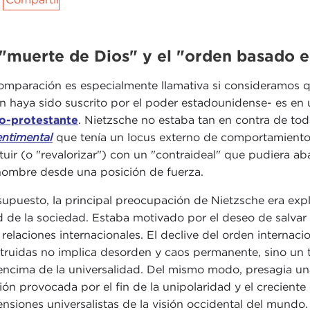
twitter
"muerte de Dios" y el "orden basado 
omparación es especialmente llamativa si consideramos 
n haya sido suscrito por el poder estadounidense- es en 
o-protestante
. Nietzsche no estaba tan en contra de tod
entimental
que tenía un locus externo de comportamiento,
ituir (o "revalorizar") con un "contraideal" que pudiera a
hombre desde una posición de fuerza.
supuesto, la principal preocupación de Nietzsche era explo
d de la sociedad. Estaba motivado por el deseo de salvar
s relaciones internacionales. El declive del orden internacio
truidas no implica desorden y caos permanente, sino un ti
encima de la universalidad. Del mismo modo, presagia una 
ión provocada por el fin de la unipolaridad y el creciente
ensiones universalistas de la visión occidental del mundo