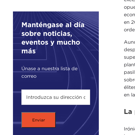
opue
econ
en 2
Manténgase al día
orde
sobre noticias,
eventos y mucho
Aunq
desp
más
supe
plan
Únase a nuestra lista de
pasi
correo
sobr
élit
en la
La 
Irón