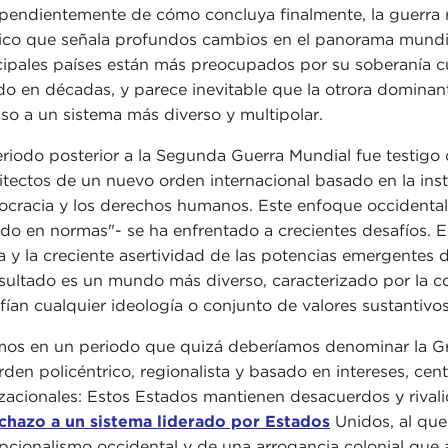
pendientemente de cómo concluya finalmente, la guerra 
ico que señala profundos cambios en el panorama mundial.
cipales países están más preocupados por su soberanía cu
do en décadas, y parece inevitable que la otrora domin
aso a un sistema más diverso y multipolar.
eriodo posterior a la Segunda Guerra Mundial fue testigo
itectos de un nuevo orden internacional basado en la inst
cracia y los derechos humanos. Este enfoque occidenta
do en normas"- se ha enfrentado a crecientes desafíos. E
a y la creciente asertividad de las potencias emergentes 
esultado es un mundo más diverso, caracterizado por la c
fían cualquier ideología o conjunto de valores sustantivos
mos en un periodo que quizá deberíamos denominar la Gra
rden policéntrico, regionalista y basado en intereses, cen
lizacionales: Estos Estados mantienen desacuerdos y rival
chazo a un sistema liderado por Estados
Unidos, al que
pcionalismo occidental y de una arrogancia colonial que a