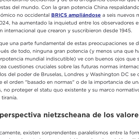
stas del mundo. Con la gran potencia China respaldando 
ómico no occidental
BRICS ampliándose
a seis nuevos m
024, ha aumentado la inquietud entre los observadores e
n internacional que crearon y suscribieron desde 1945.
ue una parte fundamental de estas preocupaciones se de
ués de todo, ninguna gran potencia (y menos una que 
rpotencia mundial indiscutible) ve con buenos ojos que su
tea cuestiones cruciales sobre las futuras normas internac
llos del poder de Bruselas, Londres y Washington DC se
e el orden "basado en normas" o de la importancia de una 
es, no proteger el statu quo existente y su marco normati
 tiranía.
perspectiva nietzscheana de los valore
icamente, existen sorprendentes paralelismos entre la fo