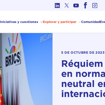
Ética en los Asuntos Internacionales
Iniciativas y cuestiones
Explorar y participar
Comunidad
Ev
5 DE OCTUBRE DE 2023
Réquiem 
en normas
neutral e
internaci