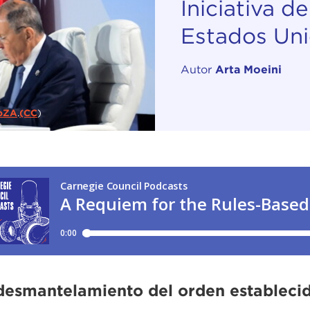
Iniciativa 
Estados Un
Autor
Arta Moeini
oZA
.
(CC
)
desmantelamiento del orden estableci