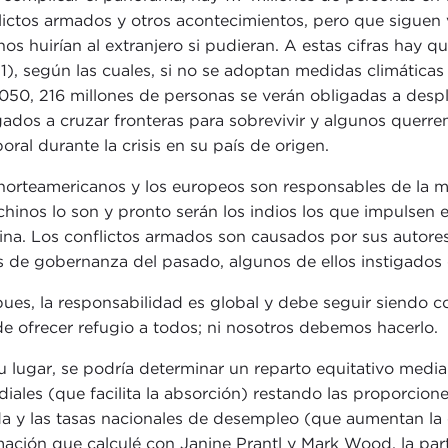
lictos armados y otros acontecimientos, pero que siguen v
os huirían al extranjero si pudieran. A estas cifras hay 
1), según las cuales, si no se adoptan medidas climáticas
050, 216 millones de personas se verán obligadas a despla
gados a cruzar fronteras para sobrevivir y algunos querr
oral durante la crisis en su país de origen.
norteamericanos y los europeos son responsables de la m
chinos lo son y pronto serán los indios los que impulsen
ina. Los conflictos armados son causados por sus autores,
os de gobernanza del pasado, algunos de ellos instigados 
pues, la responsabilidad es global y debe seguir siendo co
e ofrecer refugio a todos; ni nosotros debemos hacerlo.
u lugar, se podría determinar un reparto equitativo median
iales (que facilita la absorción) restando las proporcio
a y las tasas nacionales de desempleo (que aumentan la c
mación que calculé con Janine Prantl y Mark Wood, la pa