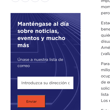
impu
mome
pero
Manténgase al día
Esta
bene
sobre noticias,
quié
eventos y mucho
disu
más
Amér
(val
Únase a nuestra lista de
Para
correo
mill
ocup
de e
soli
list
Los 