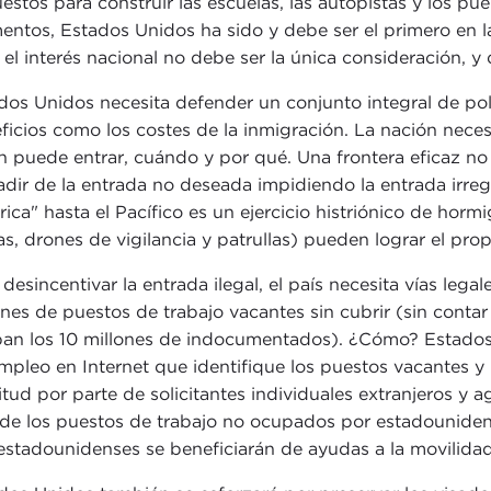
estos para construir las escuelas, las autopistas y los p
ntos, Estados Unidos ha sido y debe ser el primero en l
 el interés nacional no debe ser la única consideración, y
dos Unidos necesita defender un conjunto integral de polí
ficios como los costes de la inmigración. La nación necesi
n puede entrar, cuándo y por qué. Una frontera eficaz no
adir de la entrada no deseada impidiendo la entrada irregu
ica" hasta el Pacífico es un ejercicio histriónico de hor
las, drones de vigilancia y patrullas) pueden lograr el pro
 desincentivar la entrada ilegal, el país necesita vías leg
ones de puestos de trabajo vacantes sin cubrir (sin conta
an los 10 millones de indocumentados). ¿Cómo? Estados 
mpleo en Internet que identifique los puestos vacantes y l
citud por parte de solicitantes individuales extranjeros y
a de los puestos de trabajo no ocupados por estadounid
estadounidenses se beneficiarán de ayudas a la movilidad