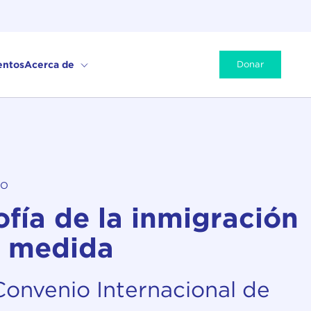
entos
Acerca de
Donar
LO
ofía de la inmigración
a medida
onvenio Internacional de