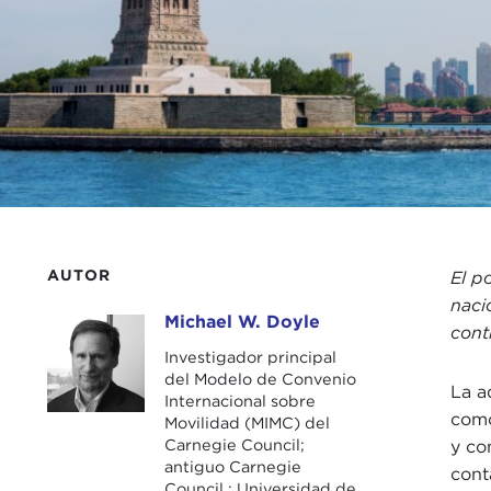
AUTOR
El p
naci
Michael W. Doyle
Michael W. Doyle
cont
Investigador principal
del Modelo de Convenio
La a
Internacional sobre
como
Movilidad (MIMC) del
Carnegie Council;
y co
antiguo Carnegie
cont
Council ; Universidad de