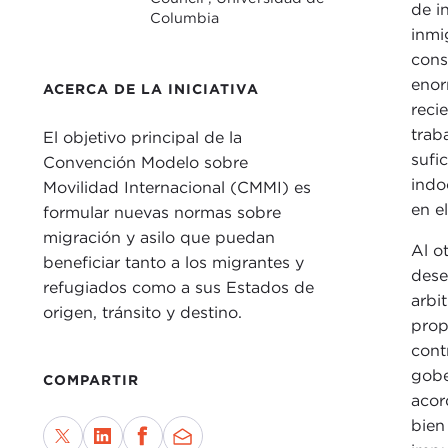
de i
Columbia
inmi
cons
enor
ACERCA DE LA INICIATIVA
reci
trab
El objetivo principal de la
sufi
Convención Modelo sobre
indo
Movilidad Internacional (CMMI) es
en el
formular nuevas normas sobre
migración y asilo que puedan
Al o
beneficiar tanto a los migrantes y
dese
refugiados como a sus Estados de
arbi
origen, tránsito y destino.
prop
cont
gobe
COMPARTIR
acor
bien