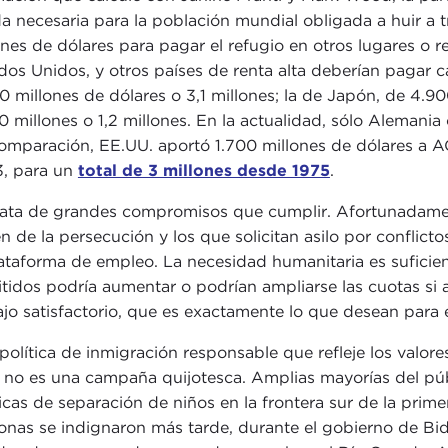
a necesaria para la población mundial obligada a huir a t
ones de dólares para pagar el refugio en otros lugares o re
dos Unidos, y otros países de renta alta deberían pagar c
0 millones de dólares o 3,1 millones; la de Japón, de 4.90
0 millones o 1,2 millones. En la actualidad, sólo Aleman
omparación, EE.UU. aportó 1.700 millones de dólares a 
, para un
total de 3 millones desde 1975
.
rata de grandes compromisos que cumplir. Afortunadament
n de la persecución y los que solicitan asilo por conflict
lataforma de empleo. La necesidad humanitaria es suficient
tidos podría aumentar o podrían ampliarse las cuotas si
ajo satisfactorio, que es exactamente lo que desean para
política de inmigración responsable que refleje los valores
 no es una campaña quijotesca. Amplias mayorías del p
ticas de separación de niños en la frontera sur de la pr
onas se indignaron más tarde, durante el gobierno de Bid