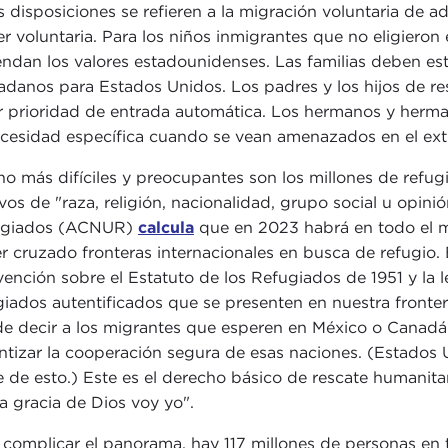
s disposiciones se refieren a la migración voluntaria de a
er voluntaria. Para los niños inmigrantes que no eligiero
endan los valores estadounidenses. Las familias deben est
adanos para Estados Unidos. Los padres y los hijos de 
r prioridad de entrada automática. Los hermanos y herma
ecesidad específica cuando se vean amenazados en el ext
o más difíciles y preocupantes son los millones de refug
vos de "raza, religión, nacionalidad, grupo social u opini
ugiados (ACNUR)
calcula
que en 2023 habrá en todo el m
r cruzado fronteras internacionales en busca de refugio
ención sobre el Estatuto de los Refugiados de 1951 y la le
giados autentificados que se presenten en nuestra frontera
e decir a los migrantes que esperen en México o Canadá a
ntizar la cooperación segura de esas naciones. (Estado
e de esto.) Este es el derecho básico de rescate humanitar
la gracia de Dios voy yo".
 complicar el panorama, hay 117 millones de personas en