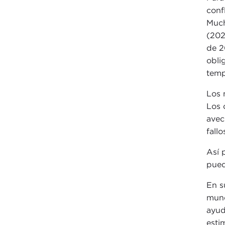
conf
Much
(202
de 2
obli
temp
Los 
Los 
avec
fall
Así 
pued
En s
mund
ayud
esti