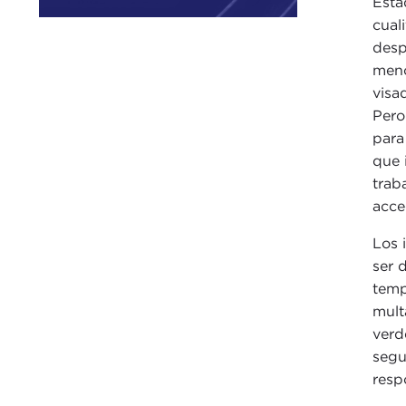
Esta
cual
desp
meno
visa
Pero
para
que 
trab
acce
Los 
ser 
temp
mult
verd
segu
resp