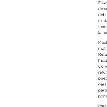
Esta
de s
defi
ciud
tene
la n
Much
moti
Ref
habe
Conv
refu
pued
gara
part
por 
Para