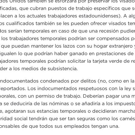
dos Unidos también se esforzará por preservar los visad
ificadas, que cubran puestos de trabajo específicos que
lacen a los actuales trabajadores estadounidenses). A alg
s cualificados también se les pueden ofrecer visados tem
dos serían temporales en caso de que una recesión pudi
 los trabajadores temporales podrían ser compensados por
 que puedan mantener los lazos con su hogar extranjero y
igualen lo que podrían haber ganado en prestaciones de j
ajadores temporales podrían solicitar la tarjeta verde de 
der a los medios de subsistencia.
indocumentados condenados por delitos (no, como en la 
deportados. Los indocumentados respetuosos con la ley s
orales, con un permiso de trabajo. Deberían pagar una mul
a se deduciría de las nóminas o se añadiría a los impuesto
e, agotaran sus estancias temporales o decidieran marchars
ridad social tendrán que ser tan seguras como los carnés
onsables de que todos sus empleados tengan una.