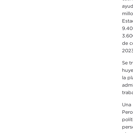
ayud
mill
Esta
9.40
3.60
de c
2023
Se t
huye
la p
admi
trab
Una 
Pero
polí
pers