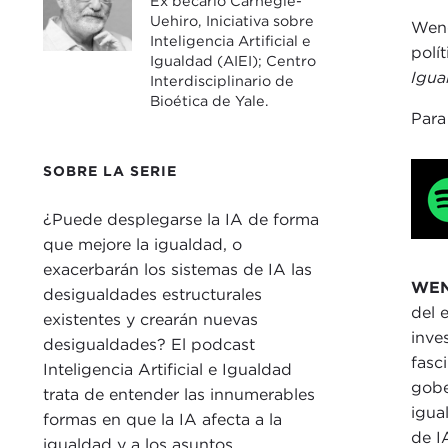
Ex becario Carnegie-
Uehiro, Iniciativa sobre
Wend
Inteligencia Artificial e
polí
Igualdad (AIEI); Centro
Igua
Interdisciplinario de
Bioética de Yale.
Para
SOBRE LA SERIE
¿Puede desplegarse la IA de forma
que mejore la igualdad, o
exacerbarán los sistemas de IA las
WEN
desigualdades estructurales
del 
existentes y crearán nuevas
inve
desigualdades? El podcast
fasc
Inteligencia Artificial e Igualdad
gobe
trata de entender las innumerables
igua
formas en que la IA afecta a la
de I
igualdad y a los asuntos