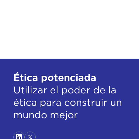
don’
You 
few 
the 
cont
Agai
ones
befo
to t
Ética potenciada
this
Utilizar el poder de la
I th
ética para construir un
that
eval
mundo mejor
thes
enga
hold