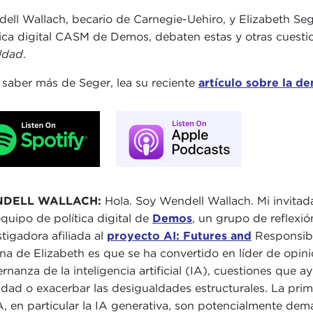
ell Wallach, becario de Carnegie-Uehiro, y Elizabeth Sege
tica digital CASM de Demos, debaten estas y otras cuest
ldad
.
 saber más de Seger, lea su reciente
artículo sobre la de
DELL WALLACH:
Hola. Soy Wendell Wallach. Mi invitada
equipo de política digital de
Demos
, un grupo de reflexió
stigadora afiliada al
proyecto AI: Futures and
Responsibi
ina de Elizabeth es que se ha convertido en líder de opini
rnanza de la inteligencia artificial (IA), cuestiones que a
ldad o exacerbar las desigualdades estructurales. La prim
A, en particular la IA generativa, son potencialmente dema