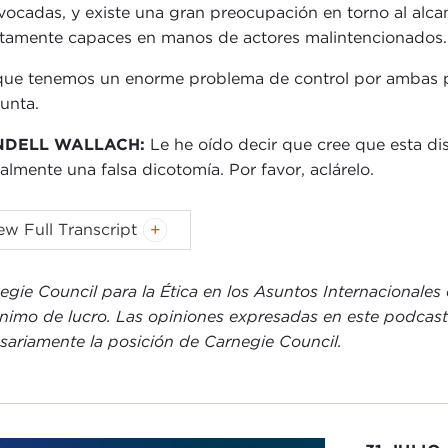
vocadas, y existe una gran preocupación en torno al alc
ltamente capaces en manos de actores malintencionados.
que tenemos un enorme problema de control por ambas p
unta.
DELL WALLACH:
Le he oído decir que cree que esta dis
ealmente una falsa dicotomía. Por favor, aclárelo.
ZABETH SEGER:
Not necessarily the distinction between 
ew Full Transcript
re either talking about open-source systems or complete
letely separate entities. This is a false dichotomy. I think
egie Council para la Ética en los Asuntos Internacionales
.
ánimo de lucro. Las opiniones expresadas en este podcast 
first one is the idea that AI systems are either always fu
sariamente la posición de Carnegie Council.
that has become quite popular by Irene Sullivan, where sh
ing options, from having a model completely closed to f
rface (API) access and different kinds of staged-release op
ons we can explore in this space.