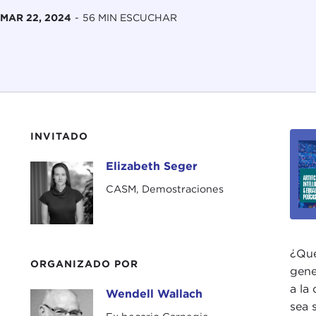
MAR 22, 2024
-
56 MIN ESCUCHAR
INVITADO
Elizabeth Seger
Elizabeth Seger
CASM, Demostraciones
¿Qué
ORGANIZADO POR
gene
a la
Wendell Wallach
Wendell Wallach
sea 