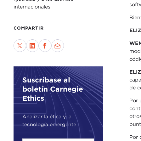
soft
internacionales.
Bien
COMPARTIR
ELI
WEN
mode
códi
ELI
Suscríbase al
capa
de c
boletín Carnegie
Ethics
Por 
cont
otro
Analizar la ética y la
punt
tecnología emergente
Por 