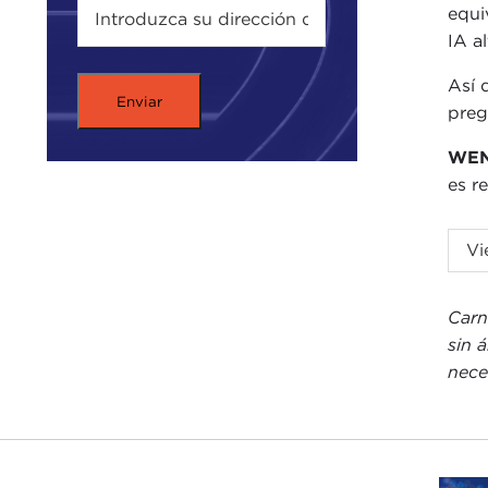
equi
IA a
Así 
preg
WEN
es r
ELI
Vi
we a
comp
Carn
here
sin 
The 
nece
out 
shar
inte
opti