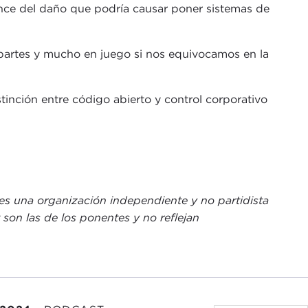
ance del daño que podría causar poner sistemas de
artes y mucho en juego si nos equivocamos en la
tinción entre código abierto y control corporativo
open source and corporate control but the idea that
ly closed-source systems and having those be two
 there are actually three false dichotomies at play
 es una organización independiente y no partidista
son las de los ponentes y no reflejan
lly open versus fully closed. There is some good work
e outlines how there is a large spectrum of model-
ully open. There can be application programming
tions in between, so there are a lot of other