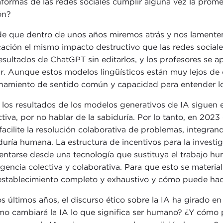
aformas de las redes sociales cumplir alguna vez la prome
ón?
e que dentro de unos años miremos atrás y nos lamentem
ación el mismo impacto destructivo que las redes sociale
resultados de ChatGPT sin editarlos, y los profesores se
ir. Aunque estos modelos lingüísticos están muy lejos de c
namiento de sentido común y capacidad para entender lo
 los resultados de los modelos generativos de IA siguen e
ctiva, por no hablar de la sabiduría. Por lo tanto, en 20
facilite la resolución colaborativa de problemas, integran
duría humana. La estructura de incentivos para la investi
ientarse desde una tecnología que sustituya el trabajo h
ligencia colectiva y colaborativa. Para que esto se mater
establecimiento completo y exhaustivo y cómo puede hac
os últimos años, el discurso ético sobre la IA ha girado 
o cambiará la IA lo que significa ser humano? ¿Y cómo 