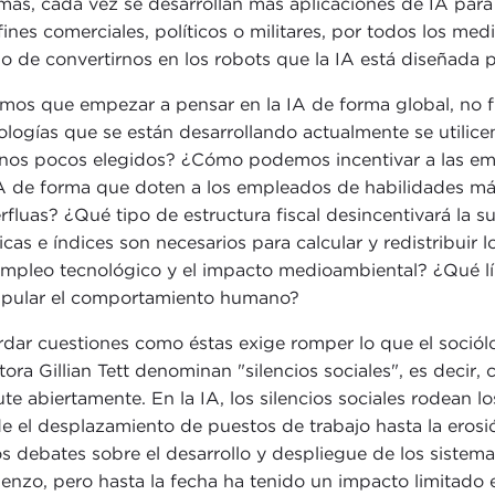
ás, cada vez se desarrollan más aplicaciones de IA para 
fines comerciales, políticos o militares, por todos los me
go de convertirnos en los robots que la IA está diseñada 
mos que empezar a pensar en la IA de forma global, no
ologías que se están desarrollando actualmente se utilice
nos pocos elegidos? ¿Cómo podemos incentivar a las em
A de forma que doten a los empleados de habilidades más
rfluas? ¿Qué tipo de estructura fiscal desincentivará la 
icas e índices son necesarios para calcular y redistribuir l
mpleo tecnológico y el impacto medioambiental? ¿Qué lími
pular el comportamiento humano?
dar cuestiones como éstas exige romper lo que el sociólo
itora Gillian Tett denominan "silencios sociales", es deci
ute abiertamente. En la IA, los silencios sociales rodean l
e el desplazamiento de puestos de trabajo hasta la erosió
os debates sobre el desarrollo y despliegue de los sistemas
enzo, pero hasta la fecha ha tenido un impacto limitado 