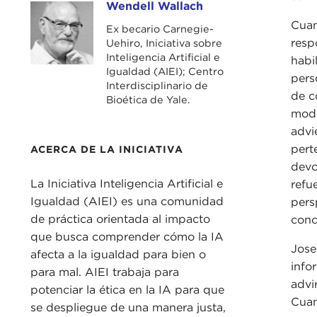
Wendell Wallach
Wendell Wallach
Cuan
Ex becario Carnegie-
resp
Uehiro, Iniciativa sobre
Inteligencia Artificial e
habi
Igualdad (AIEI); Centro
pers
Interdisciplinario de
de c
Bioética de Yale.
mode
advi
pert
ACERCA DE LA INICIATIVA
devo
La Iniciativa Inteligencia Artificial e
refu
Igualdad (AIEI) es una comunidad
pers
de práctica orientada al impacto
conc
que busca comprender cómo la IA
Jose
afecta a la igualdad para bien o
info
para mal. AIEI trabaja para
advi
potenciar la ética en la IA para que
Cuan
se despliegue de una manera justa,