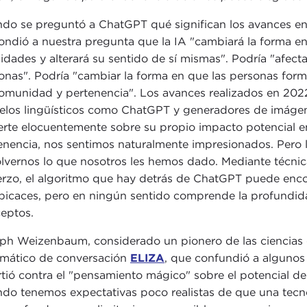
do se preguntó a ChatGPT qué significan los avances en in
ondió a nuestra pregunta que la IA "cambiará la forma e
lidades y alterará su sentido de sí mismas". Podría "afect
onas". Podría "cambiar la forma en que las personas form
omunidad y pertenencia". Los avances realizados en 2022
los lingüísticos como ChatGPT y generadores de imáge
erte elocuentemente sobre su propio impacto potencial en
enencia, nos sentimos naturalmente impresionados. Pero 
lvernos lo que nosotros les hemos dado. Mediante técnica
erzo, el algoritmo que hay detrás de ChatGPT puede enco
picaces, pero en ningún sentido comprende la profundida
eptos.
ph Weizenbaum, considerado un pionero de las ciencias
rmático de conversación
ELIZA
, que confundió a algunos
rtió contra el "pensamiento mágico" sobre el potencial de
do tenemos expectativas poco realistas de que una tecn