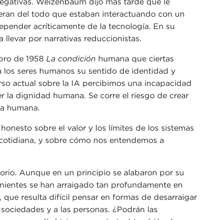
negativas. Weizenbaum dijo más tarde que le
ran del todo que estaban interactuando con un
epender acríticamente de la tecnología. En su
 llevar por narrativas reduccionistas.
ibro de 1958
La condición
humana que ciertas
a los seres humanos su sentido de identidad y
urso actual sobre la IA percibimos una incapacidad
r la dignidad humana. Se corre el riesgo de crear
ida humana.
nesto sobre el valor y los límites de los sistemas
 cotidiana, y sobre cómo nos entendemos a
orio. Aunque en un principio se alabaron por su
venientes se han arraigado tan profundamente en
 que resulta difícil pensar en formas de desarraigar
 sociedades y a las personas. ¿Podrán las