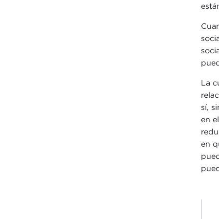
está
Cuan
soci
soci
pued
La c
rela
sí, 
en e
redu
en q
pued
pued