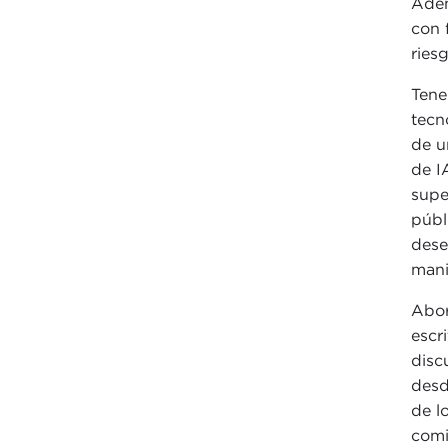
Adem
con 
ries
Tene
tecn
de u
de I
supe
públ
dese
mani
Abor
escr
disc
desd
de l
comi